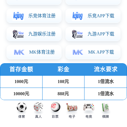
访问控制
引入多层权限结构，为敏感操作提供更精准的准入机制。
数据加密
平台数据经双向加密处理，防止非法访问与未授权泄露。