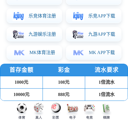
局迎来剧变。根据最新数据，敖隐以57.3%的惊人胜
率强势登顶，而新晋野王大司命则以微弱差距紧随其
后，成为当前版本最强势的两大核心。这一现象不仅
反映了版本调整带来的生态变化，也引发了玩家对英
雄平衡性与游戏策略的重新思考。