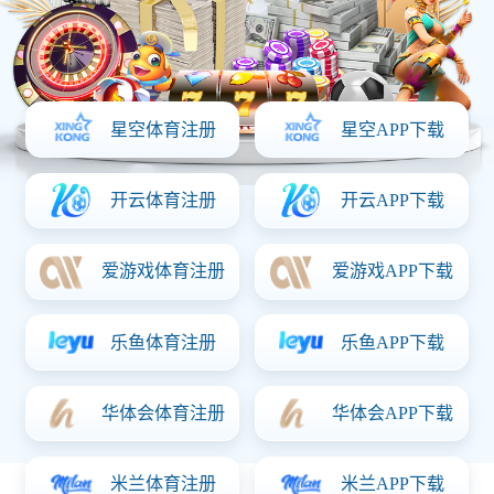
手机App
网页版
S36赛季胜率榜前三：敖隐57.3%登
顶，大司命紧随其后
2026-06-12 15:03
41 次阅读
首页
/
体育看点
在《王者荣耀》S36赛季的激烈角逐中，英雄强度格